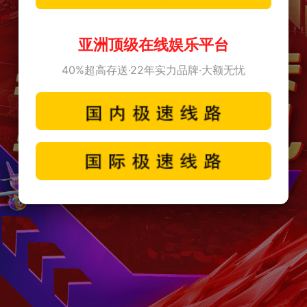
亚洲顶级在线娱乐平台
40%超高存送·22年实力品牌·大额无忧